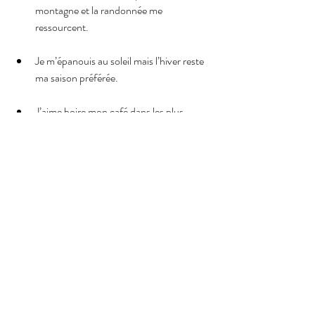
montagne et la randonnée me 
ressourcent.
Je m’épanouis au soleil mais l’hiver reste 
ma saison préférée.
J’aime boire mon café dans les plus 
grandes tasses possibles.
L’histoire d’amour qui me fait le plus 
pleurer est celle de Severus Rogue et Lily 
Potter (si vous êtes Potterhead, nous 
savons déjà par où commencer nos 
échanges…).
Le film que j’ai vu le plus de fois étant 
petite est - spoiler alert - 27 robes.
Et pour finir, 2 unpopular opinions à 