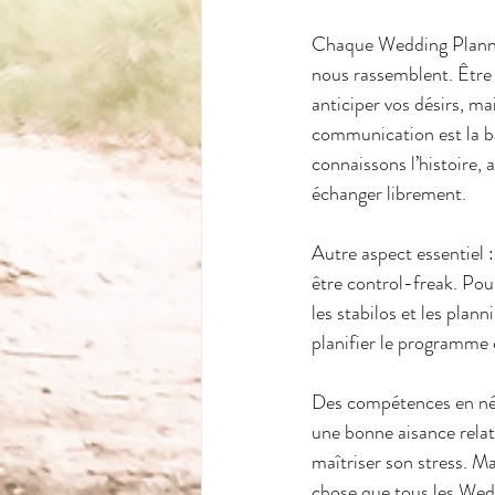
Chaque Wedding Planner 
nous rassemblent. Être
anticiper vos désirs, ma
communication est la ba
connaissons l’histoire,
échanger librement. 
Autre aspect essentiel :
être control-freak. Pour 
les stabilos et les plan
planifier le programme 
Des compétences en nég
une bonne aisance relati
maîtriser son stress. M
chose que tous les Wed