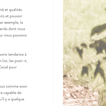
é et qualités 
ts et pouvoir 
ar exemple, la 
ariés dont nous 
qui nous pouvons 
avons tendance à 
list, les post-it, 
 Excel pour 
tout comme avoir 
re capable de 
qu’il y a quelque 