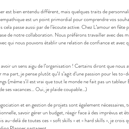
est bien entendu différent, mais quelques traits de personnalit
 empathique est un point primordial pour comprendre vos souhai
is cela passe aussi par de l’écoute active. Chez L’amour en fête p
se de notre collaboration. Nous préférons travailler avec des m
 avec qui nous pouvons établir une relation de confiance et avec 
 avoir un sens aigu de l’organisation ! Certains diront que nous 
ma part, je pense plutôt qu’il s’agit d’une passion pour les to-do 
nings (même s’il est vrai que tout le monde ne fait pas un tableur
de ses vacances… Oui, je plaide coupable…)
ociation et en gestion de projets sont également nécessaires, 
onnelle, savoir gérer un budget, réagir face à des imprévus et êt
ais au-delà de toutes ces 
« 
soft skills 
»
 et 
« 
hard skills 
»
, je crois 
ding Planner partagent.