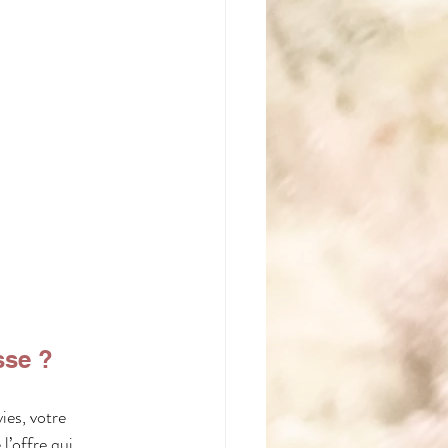
sse ?
es, votre 
l’offre qui 