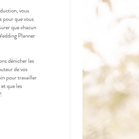
oduction, vous 
es pour que vous 
ssurer que chacun 
 Wedding Planner 
ons dénicher les 
auteur de vos 
in pour travailler 
et que les 
!