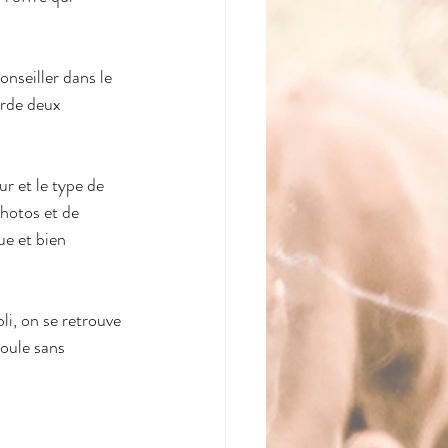
nseiller dans le 
arde deux 
r et le type de 
photos et de 
ue et bien 
li, on se retrouve 
roule sans 