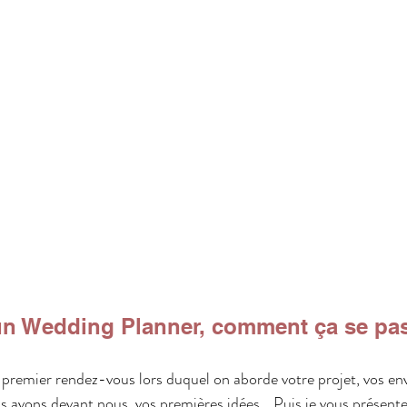
 un Wedding Planner, comment ça se pa
emier rendez-vous lors duquel on aborde votre projet, vos envi
s avons devant nous, vos premières idées… Puis je vous présente 