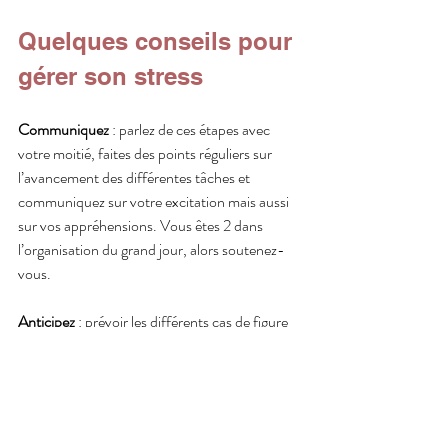
Quelques conseils pour 
gérer son stress
Communiquez 
: parlez de ces étapes avec 
votre moitié, faites des points réguliers sur 
l’avancement des différentes tâches et 
communiquez sur votre excitation mais aussi 
sur vos appréhensions. Vous êtes 2 dans 
l’organisation du grand jour, alors soutenez-
vous.
Anticipez 
: prévoir les différents cas de figure 
aide souvent à gérer ses angoisses alors 
n’hésitez pas à réfléchir aux éventuels 
imprévus et à trouver des solutions adaptées. 
Vous pouvez également définir le planning du 
Jour J, des préparatifs jusqu’à la soirée 