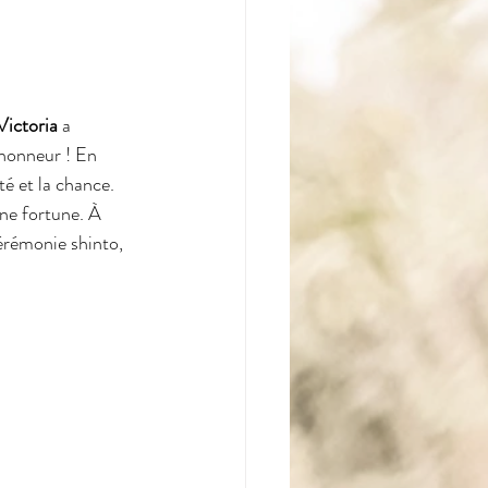
Victoria
 a 
l'honneur ! En 
té et la chance. 
ne fortune. À 
érémonie shinto, 