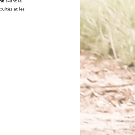
ine
 avant le 
ultés et les 