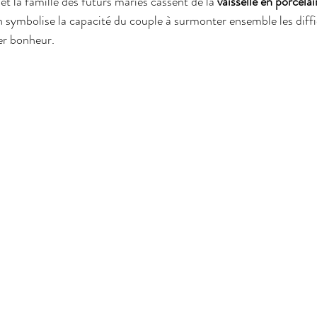
t la famille des futurs mariés cassent de la 
vaisselle en porcela
n symbolise la capacité du couple à surmonter ensemble les diffic
ter bonheur.