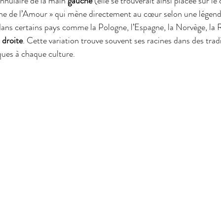
'annulaire de la main 
gauche
 (elle se trouverait ainsi placée sur le
eine de l’Amour » qui mène directement au cœur selon une légend
ans certains pays comme la Pologne, l’Espagne, la Norvège, la Ru
 
droite
. Cette variation trouve souvent ses racines dans des tradi
ques à chaque culture.