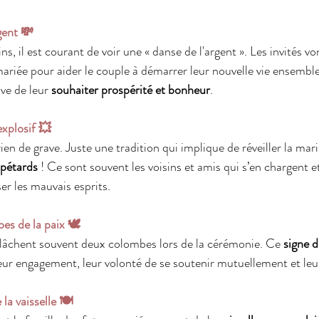
gent 💸
s, il est courant de voir une « danse de l'argent ». Les invités vo
 mariée pour aider le couple à démarrer leur nouvelle vie ensemble
ve de leur 
souhaiter prospérité et bonheur
.
xplosif 💥
ien de grave. Juste une tradition qui implique de réveiller la mari
pétards
 ! Ce sont souvent les voisins et amis qui s’en chargent et
r les mauvais esprits. 
bes de la paix 🕊
elâchent souvent deux colombes lors de la cérémonie. Ce 
signe d
eur engagement, leur volonté de se soutenir mutuellement et le
la vaisselle 🍽