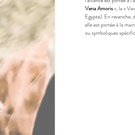
l'alliance est portée à l
Vena Amoris
 », la « V
Egypte). En revanche, d
elle est portée à la main
ou symboliques spécifi