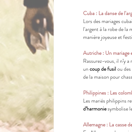
Cuba : La danse de l'ar
Lors des mariages cubain
l'argent à la robe de la
manière joyeuse et festi
Autriche : Un mariage e
Rassurez-vous, il n’y a r
un 
coup de fusil
 ou des 
de la maison pour chasse
Philippines : Les colom
Les mariés philippins r
d’harmonie
 symbolise l
Allemagne : La casse de 