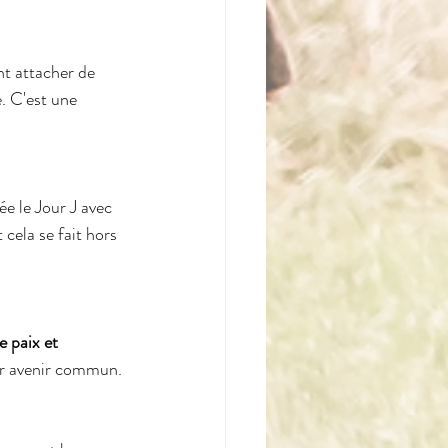
nt attacher de 
. C'est une 
ée le Jour J avec 
 cela se fait hors 
e paix et 
ur avenir commun.