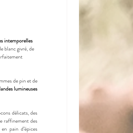
s intemporelles 
e blanc givré, de 
arfaitement 
mmes de pin et de 
rlandes lumineuses
locons délicats, des 
le raffinement des 
en pain d’épices 