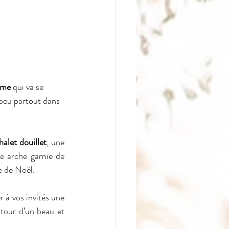
ime
 qui va se 
 peu partout dans 
halet douillet
, une 
grange décorée avec goût, un manoir où chaque pièce respire la tradition… Sous une arche garnie de 
e de Noël.
Mais ce ne sont pas seulement les lieux qui marquent les esprits ! Vous pouvez proposer à vos invités une 
tour d’un beau et 