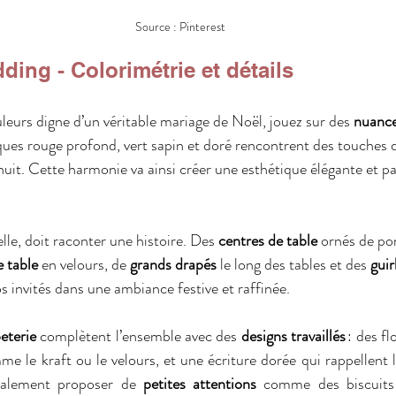
Source : Pinterest
ing - Colorimétrie et détails
leurs digne d’un véritable mariage de Noël, jouez sur des 
nuance
siques rouge profond, vert sapin et doré rencontrent des touches d
it. Cette harmonie va ainsi créer une esthétique élégante et p
lle, doit raconter une histoire. Des 
centres de table
 ornés de po
 table
 en velours, de 
grands drapés
 le long des tables et des 
gui
 invités dans une ambiance festive et raffinée.
eterie
 complètent l’ensemble avec des 
designs travaillés
 : des f
me le kraft ou le velours, et une écriture dorée qui rappellent 
galement proposer de 
petites attentions
 comme des biscuits 