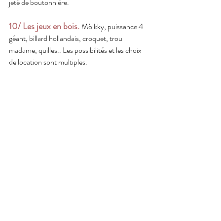
jeté de boutonnière.
10/ Les jeux en bois.
Mölkky, puissance 4 
géant, billard hollandais, croquet, trou 
madame, quilles.. Les possibilités et les choix 
de location sont multiples.
Source : Pinterest
Alors, ces animations vous ont donné des 
idées ? Pour vous féliciter d’être arrivé au bout 
de cet article, voici les réponses au Pictionnary 