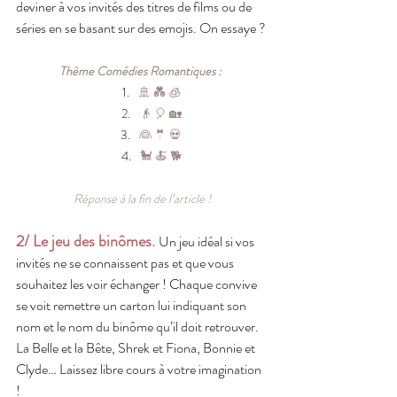
deviner à vos invités des titres de films ou de 
séries en se basant sur des emojis. On essaye ?
Thème Comédies Romantiques : 
🚢 💑 🧊
👴 🎈 🏡
👰 🤵 💀
🐩 🍝 🐕
Réponse à la fin de l’article !
2/ Le jeu des binômes.
Un jeu idéal si vos 
invités ne se connaissent pas et que vous 
souhaitez les voir échanger ! Chaque convive 
se voit remettre un carton lui indiquant son 
nom et le nom du binôme qu’il doit retrouver. 
La Belle et la Bête, Shrek et Fiona, Bonnie et 
Clyde… Laissez libre cours à votre imagination 
!